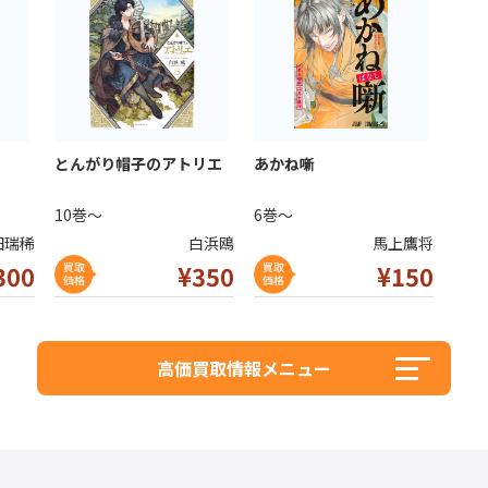
とんがり帽子のアトリエ
あかね噺
10巻～
6巻～
田瑞稀
白浜鴎
馬上鷹将
30
0
¥350
¥1
50
高価買取情報メニュー