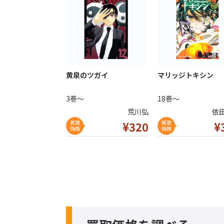
黄泉のツガイ
マリッジトキシン
3巻～
18巻～
荒川弘
依
¥320
¥