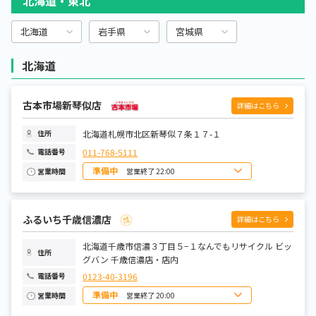
北海道・東北
CD・DVD・ブルーレイ
北海道
岩手県
宮城県
グッズ・雑貨
北海道
トレカ
古本市場新琴似店
詳細はこちら
新刊書籍
北海道札幌市北区新琴似７条１７-１
住所
レンタル（TSUTAYA）
011-768-5111
電話番号
準備中
営業終了 22:00
営業時間
中古ホビー（フィギュア・雑貨・プラモデル）
日曜日
10:00~22:00
月曜日
10:00~22:00
火曜日
10:00~22:00
水曜日
10:00~22:00
ふるいち千歳信濃店
詳細はこちら
木曜日
10:00~22:00
金曜日
10:00~22:00
土曜日
北海道千歳市信濃３丁目５−１なんでもリサイクル ビッ
10:00~22:00
住所
グバン 千歳信濃店・店内
0123-40-3196
電話番号
準備中
営業終了 20:00
営業時間
日曜日
10:00～20:00