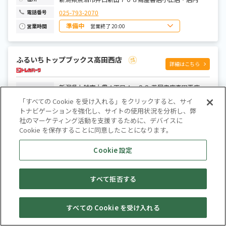
025-793-2070
電話番号
準備中
営業終了 20:00
営業時間
日曜日
9:00～20:00
月曜日
9:00～20:00
火曜日
9:00～20:00
ふるいちトップブックス高田西店
水曜日
9:00～20:00
詳細はこちら
木曜日
9:00～20:00
金曜日
9:00～20:00
土曜日
9:00～20:00
新潟県上越市大貫４丁目４－２２ 蔦屋書店高田西店・
住所
店内
「すべての Cookie を受け入れる」をクリックすると、サイ
025-527-5255
電話番号
トナビゲーションを強化し、サイトの使用状況を分析し、弊
社のマーケティング活動を支援するために、デバイスに
準備中
営業終了 22:00
営業時間
Cookie を保存することに同意したことになります。
日曜日
8:00～22:00
月曜日
9:00～22:00
火曜日
9:00～22:00
Cookie 設定
水曜日
9:00～22:00
ふるいちトップブックス新通店
詳細はこちら
木曜日
9:00～22:00
金曜日
9:00～22:00
土曜日
8:00～22:00
新潟県新潟市西区新通１２７２蔦屋書店新通店・店内
住所
すべて拒否する
025-211-1000
電話番号
準備中
営業終了 22:00
営業時間
すべての Cookie を受け入れる
セール・
売りたい・
日曜日
8:00～22:00
Web予約
店舗一覧
宅配買取
キャンペーン
買取情報
月曜日
9:00～22:00