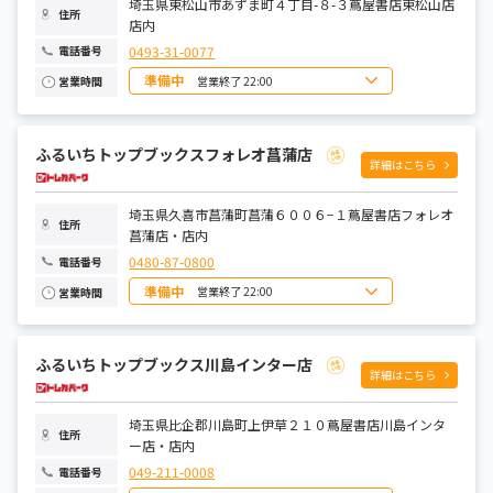
埼玉県東松山市あずま町４丁目-８-３蔦屋書店東松山店
住所
店内
0493-31-0077
電話番号
準備中
営業終了 22:00
営業時間
日曜日
8:00～22:00
月曜日
9:00～22:00
火曜日
9:00～22:00
ふるいちトップブックスフォレオ菖蒲店
水曜日
9:00～22:00
詳細はこちら
木曜日
9:00～22:00
金曜日
9:00～22:00
土曜日
8:00～22:00
埼玉県久喜市菖蒲町菖蒲６００６−１蔦屋書店フォレオ
住所
菖蒲店・店内
0480-87-0800
電話番号
準備中
営業終了 22:00
営業時間
日曜日
8:00～22:00
月曜日
9:00～22:00
火曜日
9:00～22:00
ふるいちトップブックス川島インター店
水曜日
9:00～22:00
詳細はこちら
木曜日
9:00～22:00
金曜日
9:00～22:00
土曜日
8:00～22:00
埼玉県比企郡川島町上伊草２１０蔦屋書店川島インタ
住所
ー店・店内
049-211-0008
電話番号