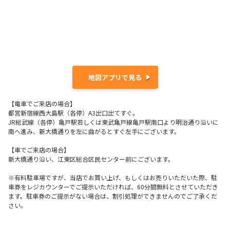
地図アプリで見る
【電車でご来店の場合】
都営新宿線西大島駅（各停）A3出口出てすぐ。
JR総武線（各停）亀戸駅若しくは東武亀戸線亀戸駅南口より明治通り沿いに
南へ進み、新大橋通りを左に曲がるとすぐ左手にございます。
【車でご来店の場合】
新大橋通り沿い、江東区総合区民センター前にございます。
※有料駐車場ですが、当店でお買い上げ、もしくはお売りいただいた際、駐
車券をレジカウンターでご提示いただければ、60分間無料とさせていただき
ます。駐車券のご提示がない場合は、割引処理ができませんのでご了承くだ
さい。