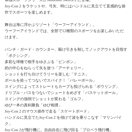
Joy-Con 2 をラケットや、弓矢、時にはハンドルに見立てて直感的な操
作でスポーツを楽しめます。
舞台は海に浮かぶリゾート「ウーフーアイランド」。
ウーフーアイランドでは、全部で12種類のスポーツをお楽しみいただ
けます。
パンチ・ガード・カウンター、駆け引きを制してノックアウトを目指す
「ボクシング」
多彩な球種で相手をゆさぶる「ピンポン」
的の中心をねらって矢を放つ「アーチェリー」
ショットを打ち分けてラリーを楽しむ「テニス」
ボールを拾ってつないでスパイク！「バレーボール」
スイングによってストレートもカーブも投げられる「ボウリング」
ドリブル・パスをつないでシュートをめざす「バスケットボール」
スイングの強弱でショットが変わる「ゴルフ」
ゆび一本の真剣勝負「ゆび相撲」
Joy-Con 2 のマウス操作で走る「スケートボード」
ハンドルに見立てたJoy-Con 2 を傾けて波を乗りこなす「マリンバイ
ク」
Joy-Con 2が飛行機に。自由自在に飛び回る「プロペラ飛行機」