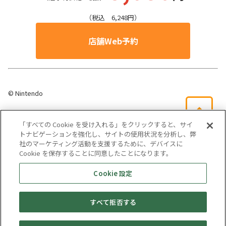
（税込 6,248円）
店舗Web予約
© Nintendo
「すべての Cookie を受け入れる」をクリックすると、サイ
トナビゲーションを強化し、サイトの使用状況を分析し、弊
社のマーケティング活動を支援するために、デバイスに
Cookie を保存することに同意したことになります。
会社概要
サイトマップ
お問い合わせ
個人情報保護方針
Cookie 設定
株式会社テイツー
すべて拒否する
埼玉県公安委員会許可 第431100002846号
© TAYTWO CO,.LTD.