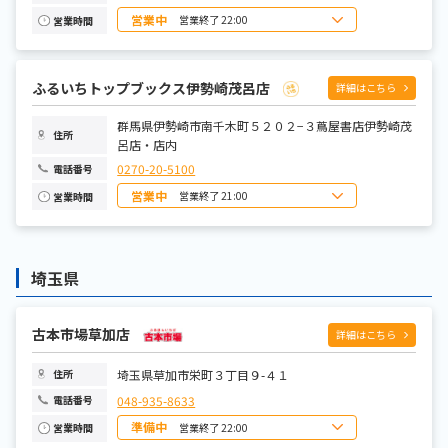
営業中
営業終了 22:00
営業時間
日曜日
8:00～22:00
月曜日
9:00～22:00
火曜日
9:00～22:00
水曜日
9:00～22:00
ふるいちトップブックス伊勢崎茂呂店
詳細はこちら
木曜日
9:00～22:00
金曜日
9:00～22:00
土曜日
群馬県伊勢崎市南千木町５２０２−３蔦屋書店伊勢崎茂
8:00～22:00
住所
呂店・店内
0270-20-5100
電話番号
営業中
営業終了 21:00
営業時間
日曜日
9:00-21:00
月曜日
9:00-21:00
火曜日
9:00-21:00
水曜日
9:00-21:00
埼玉県
木曜日
9:00-21:00
金曜日
9:00-21:00
土曜日
9:00-21:00
古本市場草加店
詳細はこちら
埼玉県草加市栄町３丁目９-４１
住所
048-935-8633
電話番号
準備中
営業終了 22:00
営業時間