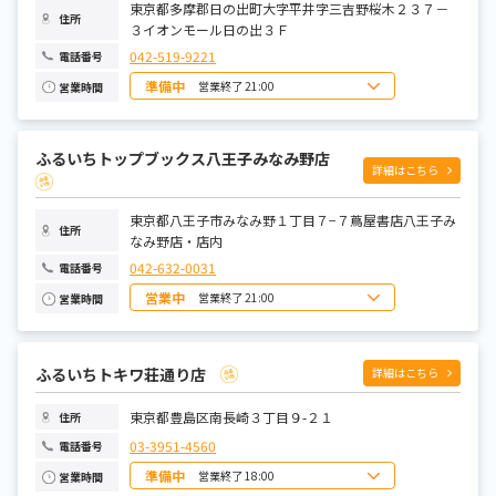
土曜日
東京都多摩郡日の出町大字平井字三吉野桜木２３７－
10:00~21:00
住所
３イオンモール日の出３Ｆ
042-519-9221
電話番号
準備中
営業終了 21:00
営業時間
日曜日
10:00~21:00
月曜日
10:00~21:00
火曜日
10:00~21:00
ふるいちトップブックス八王子みなみ野店
水曜日
10:00~21:00
詳細はこちら
木曜日
10:00~21:00
金曜日
10:00~21:00
土曜日
10:00~21:00
東京都八王子市みなみ野１丁目７−７蔦屋書店八王子み
住所
なみ野店・店内
042-632-0031
電話番号
営業中
営業終了 21:00
営業時間
日曜日
9:00～21:00
月曜日
9:00～21:00
火曜日
9:00～21:00
水曜日
9:00～21:00
ふるいちトキワ荘通り店
詳細はこちら
木曜日
9:00～21:00
金曜日
9:00～21:00
土曜日
9:00～21:00
東京都豊島区南長崎３丁目９-２１
住所
03-3951-4560
電話番号
準備中
営業終了 18:00
営業時間