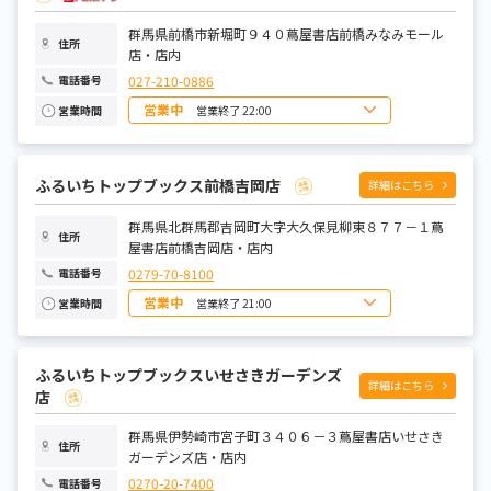
金曜日
10:00～21:00
土曜日
10:00～21:00
群馬県前橋市新堀町９４０蔦屋書店前橋みなみモール
住所
店・店内
027-210-0886
電話番号
営業中
営業終了 22:00
営業時間
日曜日
8:00～22:00
月曜日
9:00～22:00
火曜日
9:00～22:00
水曜日
9:00～22:00
ふるいちトップブックス前橋吉岡店
詳細はこちら
木曜日
9:00～22:00
金曜日
9:00～22:00
土曜日
群馬県北群馬郡吉岡町大字大久保見柳東８７７－１蔦
8:00～22:00
住所
屋書店前橋吉岡店・店内
0279-70-8100
電話番号
営業中
営業終了 21:00
営業時間
日曜日
9:00～21:00
月曜日
9:00～21:00
火曜日
9:00～21:00
ふるいちトップブックスいせさきガーデンズ
水曜日
9:00～21:00
詳細はこちら
木曜日
9:00～21:00
店
金曜日
9:00～21:00
土曜日
9:00～21:00
群馬県伊勢崎市宮子町３４０６－３蔦屋書店いせさき
住所
ガーデンズ店・店内
0270-20-7400
電話番号