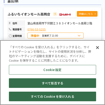
富山県
木曜日
9:00～21:00
金曜日
9:00～21:00
土曜日
9:00～21:00
ふるいちイオンモール高岡店
詳細はこちら
富山県高岡市下伏間江３８３イオンモール高岡２階
住所
0766-53-5255
電話番号
準備中
営業終了 21:00
営業時間
日曜日
10:00～21:00
月曜日
10:00～21:00
「すべての Cookie を受け入れる」をクリックすると、サイ
火曜日
10:00～21:00
水曜日
トナビゲーションを強化し、サイトの使用状況を分析し、弊
10:00～21:00
ふるいちトップブックス新入善店
詳細はこちら
木曜日
10:00～21:00
社のマーケティング活動を支援するために、デバイスに
金曜日
10:00～21:00
Cookie を保存することに同意したことになります。
土曜日
富山県下新川郡入善町椚山１１７８明文堂書店新入善
10:00～21:00
住所
店・店内
Cookie 設定
0765-74-1930
電話番号
準備中
営業時間
日曜日
すべて拒否する
月曜日
火曜日
水曜日
木曜日
石川県
すべての Cookie を受け入れる
金曜日
セール・
土曜日
売りたい・
Web予約
店舗一覧
宅配買取
キャンペーン
買取情報