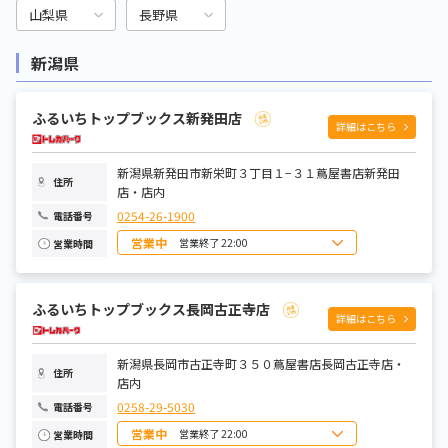
山梨県
長野県
新潟県
ふるいちトップブックス新発田店
詳細はこちら
新潟県新発田市新栄町３丁目１−３１蔦屋書店新発田
住所
店・店内
0254-26-1900
電話番号
営業中
営業終了 22:00
営業時間
日曜日
8:00～22:00
月曜日
9:00～22:00
火曜日
9:00～22:00
ふるいちトップブックス長岡古正寺店
水曜日
9:00～22:00
詳細はこちら
木曜日
9:00～22:00
金曜日
9:00～22:00
土曜日
8:00～22:00
新潟県長岡市古正寺町３５０蔦屋書店長岡古正寺店・
住所
店内
0258-29-5030
電話番号
営業中
営業終了 22:00
営業時間