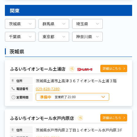
月曜日
9:00～22:00
火曜日
9:00～22:00
関東
水曜日
9:00～22:00
木曜日
9:00～22:00
金曜日
9:00～22:00
土曜日
8:00～22:00
茨城県
群馬県
埼玉県
千葉県
東京都
神奈川県
茨城県
ふるいちイオンモール土浦店
詳細はこちら
茨城県土浦市上高津３６７イオンモール土浦３階
住所
029-828-7280
電話番号
準備中
営業終了 21:00
営業時間
日曜日
10:00~21:00
月曜日
10:00~21:00
火曜日
10:00~21:00
水曜日
10:00~21:00
ふるいちイオンモール水戸内原店
詳細はこちら
木曜日
10:00~21:00
金曜日
10:00~21:00
土曜日
10:00~21:00
茨城県水戸市内原２丁目１イオンモール水戸内原３F
住所