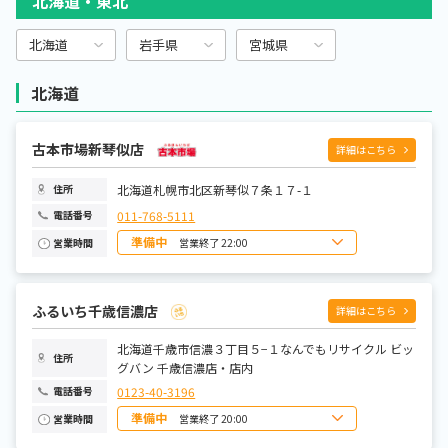
北海道・東北
CD・DVD・ブルーレイ
北海道
岩手県
宮城県
グッズ・雑貨
北海道
トレカ
古本市場新琴似店
詳細はこちら
新刊書籍
北海道札幌市北区新琴似７条１７-１
住所
レンタル（TSUTAYA）
011-768-5111
電話番号
準備中
営業終了 22:00
営業時間
中古ホビー（フィギュア・雑貨・プラモデル）
日曜日
10:00~22:00
月曜日
10:00~22:00
火曜日
10:00~22:00
水曜日
10:00~22:00
ふるいち千歳信濃店
詳細はこちら
木曜日
10:00~22:00
金曜日
10:00~22:00
土曜日
北海道千歳市信濃３丁目５−１なんでもリサイクル ビッ
10:00~22:00
住所
グバン 千歳信濃店・店内
0123-40-3196
電話番号
準備中
営業終了 20:00
営業時間
日曜日
10:00～20:00