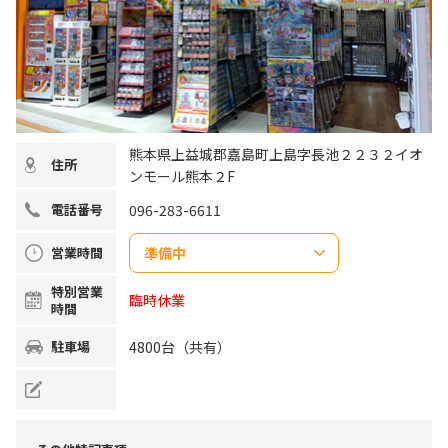
熊本県上益城郡嘉島町上島字長池２２３２イオ
住所
ンモール熊本２F
096-283-6611
電話番号
準備中
営業時間
日曜日
特別営業
臨時休業
月曜日
時間
火曜日
水曜日
木曜日
4800台（共有）
駐車場
金曜日
土曜日