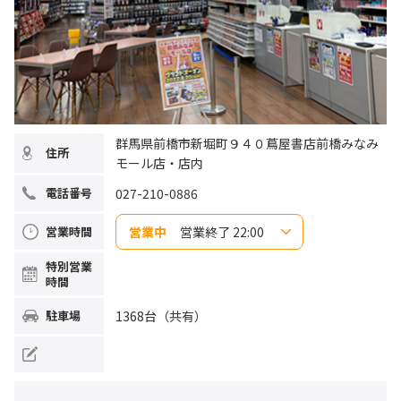
群馬県前橋市新堀町９４０蔦屋書店前橋みなみ
住所
モール店・店内
027-210-0886
電話番号
営業中
営業終了 22:00
営業時間
日曜日
8:00～22:00
特別営業
月曜日
9:00～22:00
時間
火曜日
9:00～22:00
水曜日
9:00～22:00
木曜日
9:00～22:00
1368台（共有）
駐車場
金曜日
9:00～22:00
土曜日
8:00～22:00