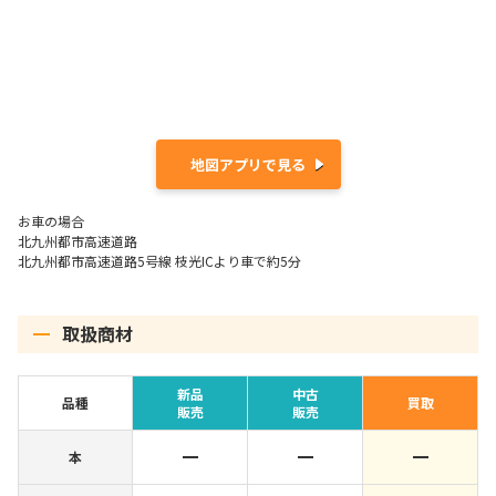
地図アプリで見る
お車の場合
北九州都市高速道路
北九州都市高速道路5号線 枝光ICより車で約5分
取扱商材
新品
中古
品種
買取
販売
販売
本