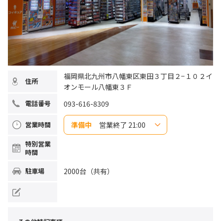
福岡県北九州市八幡東区東田３丁目２−１０２イ
住所
オンモール八幡東３Ｆ
093-616-8309
電話番号
準備中
営業終了 21:00
営業時間
日曜日
10:00～21:00
特別営業
月曜日
10:00～21:00
時間
火曜日
10:00～21:00
水曜日
10:00～21:00
木曜日
10:00～21:00
2000台（共有）
駐車場
金曜日
10:00～21:00
土曜日
10:00～21:00