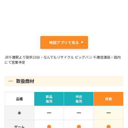
地図アプリで見る
JR千歳駅より徒歩23分・なんでもリサイクル ビッグバン 千歳信濃店・店内
にて営業予定
取扱商材
新品
中古
品種
買取
販売
販売
本
ゲーム