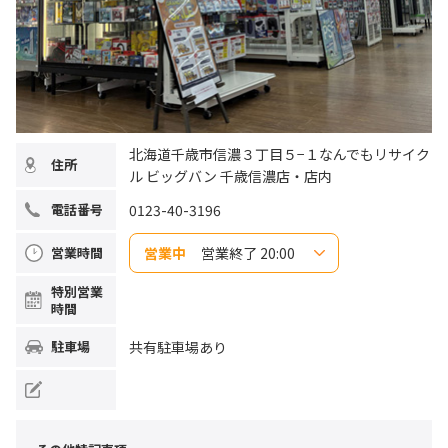
北海道千歳市信濃３丁目５−１なんでもリサイク
住所
ル ビッグバン 千歳信濃店・店内
0123-40-3196
電話番号
営業中
営業終了 20:00
営業時間
日曜日
10:00～20:00
特別営業
月曜日
10:00～20:00
時間
火曜日
10:00～20:00
水曜日
10:00～20:00
木曜日
10:00～20:00
共有駐車場あり
駐車場
金曜日
10:00～20:00
土曜日
10:00～20:00