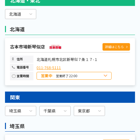
北海道・東北
CD・DVD・ブルーレイ
北海道
グッズ・雑貨
北海道
トレカ
古本市場新琴似店
詳細はこちら
新刊書籍
北海道札幌市北区新琴似７条１７-１
住所
レンタル（TSUTAYA）
011-768-5111
電話番号
営業中
営業終了 22:00
営業時間
中古ホビー（フィギュア・雑貨・プラモデル）
日曜日
10:00~22:00
月曜日
10:00~22:00
火曜日
10:00~22:00
関東
水曜日
10:00~22:00
木曜日
10:00~22:00
金曜日
10:00~22:00
土曜日
10:00~22:00
埼玉県
千葉県
東京都
埼玉県