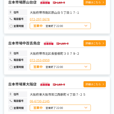
水曜日
古本市場原山台店
10:00~22:00
詳細はこちら
木曜日
10:00~22:00
金曜日
10:00~22:00
土曜日
10:00~22:00
大阪府堺市南区原山台５丁目１７-１
住所
072-297-5678
電話番号
営業中
営業終了 22:00
営業時間
日曜日
10:00~22:00
月曜日
10:00~22:00
火曜日
10:00~22:00
水曜日
古本市場中百舌鳥店
10:00~22:00
詳細はこちら
木曜日
10:00~22:00
金曜日
10:00~22:00
土曜日
10:00~22:00
大阪府堺市北区長曽根町３０７９-２
住所
072-253-0959
電話番号
営業中
営業終了 22:00
営業時間
日曜日
10:00~22:00
月曜日
10:00~22:00
火曜日
10:00~22:00
水曜日
古本市場東大阪店
10:00~22:00
詳細はこちら
木曜日
10:00~22:00
金曜日
10:00~22:00
土曜日
10:00~22:00
大阪府東大阪市若江西新町４丁目７-２５
住所
06-6730-2145
電話番号
営業中
営業終了 22:00
営業時間