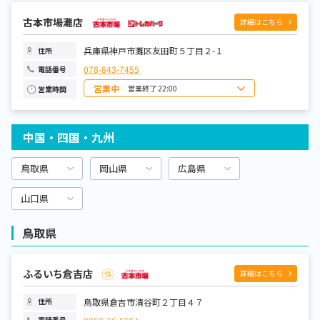
月曜日
10:00~22:00
火曜日
10:00~22:00
水曜日
古本市場灘店
10:00~22:00
詳細はこちら
木曜日
10:00~22:00
金曜日
10:00~22:00
土曜日
10:00~22:00
兵庫県神戸市灘区友田町５丁目２-１
住所
078-843-7455
電話番号
営業中
営業終了 22:00
営業時間
日曜日
10:00~22:00
月曜日
10:00~22:00
火曜日
10:00~22:00
中国・四国・九州
水曜日
10:00~22:00
木曜日
10:00~22:00
金曜日
10:00~22:00
土曜日
10:00~22:00
鳥取県
岡山県
広島県
山口県
鳥取県
ふるいち倉吉店
詳細はこちら
鳥取県倉吉市清谷町２丁目４７
住所
電話番号