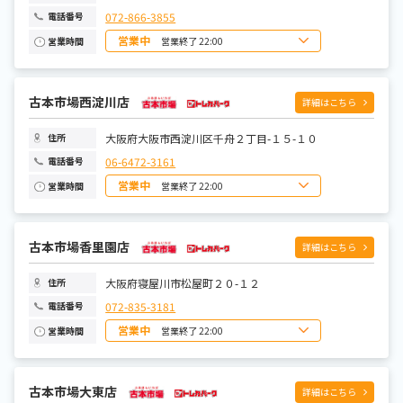
072-866-3855
電話番号
営業中
営業終了 22:00
営業時間
日曜日
10:00~22:00
月曜日
10:00~22:00
火曜日
10:00~22:00
水曜日
古本市場西淀川店
10:00~22:00
詳細はこちら
木曜日
10:00~22:00
金曜日
10:00~22:00
土曜日
10:00~22:00
大阪府大阪市西淀川区千舟２丁目-１５-１０
住所
06-6472-3161
電話番号
営業中
営業終了 22:00
営業時間
日曜日
10:00~22:00
月曜日
10:00~22:00
火曜日
10:00~22:00
水曜日
古本市場香里園店
10:00~22:00
詳細はこちら
木曜日
10:00~22:00
金曜日
10:00~22:00
土曜日
10:00~22:00
大阪府寝屋川市松屋町２０-１２
住所
072-835-3181
電話番号
営業中
営業終了 22:00
営業時間
日曜日
10:00~22:00
月曜日
10:00~22:00
火曜日
10:00~22:00
水曜日
古本市場大東店
10:00~22:00
詳細はこちら
木曜日
10:00~22:00