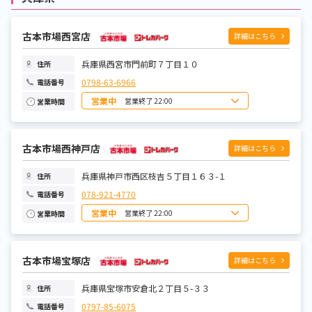
金曜日
10:00~22:00
土曜日
10:00~22:00
古本市場西宮店
詳細はこちら
兵庫県西宮市門前町７丁目１０
住所
0798-63-6966
電話番号
営業中
営業終了 22:00
営業時間
日曜日
10:00~22:00
月曜日
10:00~22:00
火曜日
10:00~22:00
水曜日
古本市場西神戸店
10:00~22:00
詳細はこちら
木曜日
10:00~22:00
金曜日
10:00~22:00
土曜日
10:00~22:00
兵庫県神戸市西区枝吉５丁目１６３-１
住所
078-921-4770
電話番号
営業中
営業終了 22:00
営業時間
日曜日
10:00~22:00
月曜日
10:00~22:00
火曜日
10:00~22:00
水曜日
古本市場宝塚店
10:00~22:00
詳細はこちら
木曜日
10:00~22:00
金曜日
10:00~22:00
土曜日
10:00~22:00
兵庫県宝塚市安倉北２丁目５-３３
住所
0797-85-6075
電話番号