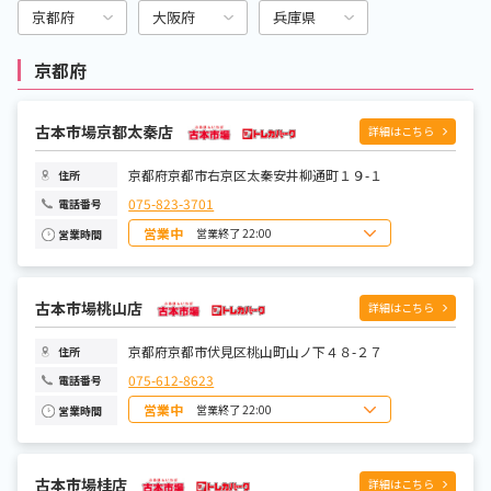
土曜日
10:00~22:00
京都府
大阪府
兵庫県
京都府
古本市場京都太秦店
詳細はこちら
京都府京都市右京区太秦安井柳通町１９-１
住所
075-823-3701
電話番号
営業中
営業終了 22:00
営業時間
日曜日
10:00~22:00
月曜日
10:00~22:00
火曜日
10:00~22:00
水曜日
古本市場桃山店
10:00~22:00
詳細はこちら
木曜日
10:00~22:00
金曜日
10:00~22:00
土曜日
10:00~22:00
京都府京都市伏見区桃山町山ノ下４８-２７
住所
075-612-8623
電話番号
営業中
営業終了 22:00
営業時間
日曜日
10:00~22:00
月曜日
10:00~22:00
火曜日
10:00~22:00
水曜日
古本市場桂店
10:00~22:00
詳細はこちら