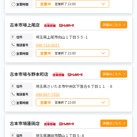
営業中
営業終了 22:00
営業時間
日曜日
10:00~22:00
月曜日
10:00~22:00
火曜日
10:00~22:00
水曜日
古本市場上尾店
10:00~22:00
詳細はこちら
木曜日
10:00~22:00
金曜日
10:00~22:00
土曜日
10:00~22:00
埼玉県上尾市向山１丁目５５-１
住所
048-725-0027
電話番号
営業中
営業終了 22:00
営業時間
日曜日
10:00~22:00
月曜日
10:00~22:00
火曜日
10:00~22:00
水曜日
古本市場与野本町店
10:00~22:00
詳細はこちら
木曜日
10:00~22:00
金曜日
10:00~22:00
土曜日
10:00~22:00
埼玉県さいたま市中央区下落合６丁目１１‐８
住所
048-857-7355
電話番号
営業中
営業終了 22:00
営業時間
日曜日
10:00~22:00
月曜日
10:00~22:00
火曜日
10:00~22:00
水曜日
古本市場蓮田店
10:00~22:00
詳細はこちら
木曜日
10:00~22:00
金曜日
10:00~22:00
土曜日
10:00~22:00
埼玉県蓮田市関山１丁目５-８
住所