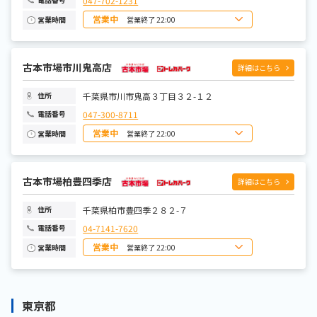
047-702-1231
営業中
営業終了 22:00
営業時間
日曜日
10:00~22:00
月曜日
10:00~22:00
火曜日
10:00~22:00
水曜日
古本市場市川鬼高店
10:00~22:00
詳細はこちら
木曜日
10:00~22:00
金曜日
10:00~22:00
土曜日
10:00~22:00
千葉県市川市鬼高３丁目３２-１２
住所
047-300-8711
電話番号
営業中
営業終了 22:00
営業時間
日曜日
10:00~22:00
月曜日
10:00~22:00
火曜日
10:00~22:00
水曜日
古本市場柏豊四季店
10:00~22:00
詳細はこちら
木曜日
10:00~22:00
金曜日
10:00~22:00
土曜日
10:00~22:00
千葉県柏市豊四季２８２-７
住所
04-7141-7620
電話番号
営業中
営業終了 22:00
営業時間
日曜日
10:00~22:00
月曜日
10:00~22:00
火曜日
10:00~22:00
水曜日
10:00~22:00
東京都
木曜日
10:00~22:00
金曜日
10:00~22:00