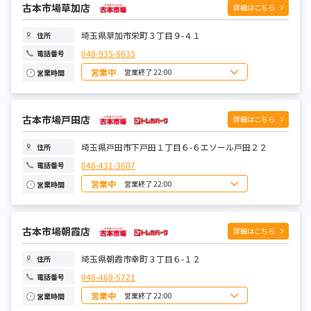
古本市場草加店
詳細はこちら
埼玉県草加市栄町３丁目９-４１
住所
048-935-8633
電話番号
営業中
営業終了 22:00
営業時間
日曜日
10:00~22:00
月曜日
10:00~22:00
火曜日
10:00~22:00
水曜日
古本市場戸田店
10:00~22:00
詳細はこちら
木曜日
10:00~22:00
金曜日
10:00~22:00
土曜日
10:00~22:00
埼玉県戸田市下戸田１丁目６-６エソール戸田２２
住所
048-431-3607
電話番号
営業中
営業終了 22:00
営業時間
日曜日
10:00~22:00
月曜日
10:00~22:00
火曜日
10:00~22:00
水曜日
古本市場朝霞店
10:00~22:00
詳細はこちら
木曜日
10:00~22:00
金曜日
10:00~22:00
土曜日
10:00~22:00
埼玉県朝霞市幸町３丁目６-１２
住所
048-469-5721
電話番号
営業中
営業終了 22:00
営業時間