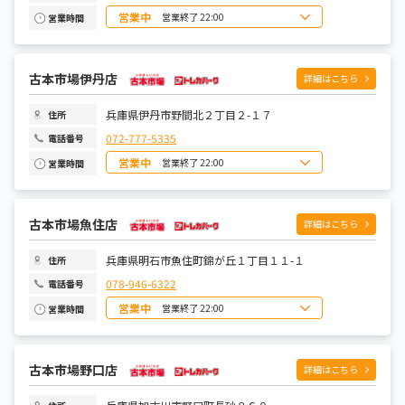
営業中
営業終了 22:00
営業時間
日曜日
10:00~22:00
月曜日
10:00~22:00
火曜日
10:00~22:00
水曜日
古本市場伊丹店
10:00~22:00
詳細はこちら
木曜日
10:00~22:00
金曜日
10:00~22:00
土曜日
10:00~22:00
兵庫県伊丹市野間北２丁目２-１７
住所
072-777-5335
電話番号
営業中
営業終了 22:00
営業時間
日曜日
10:00~22:00
月曜日
10:00~22:00
火曜日
10:00~22:00
水曜日
古本市場魚住店
10:00~22:00
詳細はこちら
木曜日
10:00~22:00
金曜日
10:00~22:00
土曜日
10:00~22:00
兵庫県明石市魚住町錦が丘１丁目１１-１
住所
078-946-6322
電話番号
営業中
営業終了 22:00
営業時間
日曜日
10:00~22:00
月曜日
10:00~22:00
火曜日
10:00~22:00
水曜日
古本市場野口店
10:00~22:00
詳細はこちら
木曜日
10:00~22:00
金曜日
10:00~22:00
土曜日
10:00~22:00