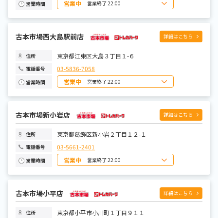
営業中
営業終了 22:00
営業時間
日曜日
10:00~22:00
月曜日
10:00~22:00
火曜日
10:00~22:00
水曜日
古本市場西大島駅前店
10:00~22:00
詳細はこちら
木曜日
10:00~22:00
金曜日
10:00~22:00
土曜日
10:00~22:00
東京都江東区大島３丁目１-６
住所
03-5836-7058
電話番号
営業中
営業終了 22:00
営業時間
日曜日
10:00~22:00
月曜日
10:00~22:00
火曜日
10:00~22:00
水曜日
古本市場新小岩店
10:00~22:00
詳細はこちら
木曜日
10:00~22:00
金曜日
10:00~22:00
土曜日
10:00~22:00
東京都葛飾区新小岩２丁目１２-１
住所
03-5661-2401
電話番号
営業中
営業終了 22:00
営業時間
日曜日
10:00~22:00
月曜日
10:00~22:00
火曜日
10:00~22:00
水曜日
古本市場小平店
10:00~22:00
詳細はこちら
木曜日
10:00~22:00
金曜日
10:00~22:00
土曜日
10:00~22:00
東京都小平市小川町１丁目９１１
住所