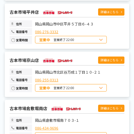
月曜日
10:00~22:00
火曜日
10:00~22:00
水曜日
古本市場平井店
10:00~22:00
詳細はこちら
木曜日
10:00~22:00
金曜日
10:00~22:00
土曜日
10:00~22:00
岡山県岡山市中区平井５丁目６-４３
住所
086-276-3332
電話番号
営業中
営業終了 22:00
営業時間
日曜日
10:00~22:00
月曜日
10:00~22:00
火曜日
10:00~22:00
水曜日
古本市場京山店
10:00~22:00
詳細はこちら
木曜日
10:00~22:00
金曜日
10:00~22:00
土曜日
10:00~22:00
岡山県岡山市北区谷万成１丁目１０-２１
住所
086-255-0313
電話番号
営業中
営業終了 22:00
営業時間
日曜日
10:00~22:00
月曜日
10:00~22:00
火曜日
10:00~22:00
水曜日
古本市場倉敷堀南店
10:00~22:00
詳細はこちら
木曜日
10:00~22:00
金曜日
10:00~22:00
土曜日
10:00~22:00
岡山県倉敷市堀南７０３-１
住所
086-434-9696
電話番号