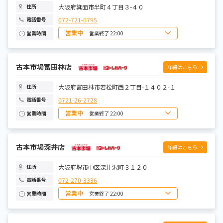
土曜日
10:00~22:00
大阪府箕面市半町４丁目３-４０
住所
072-721-0795
電話番号
営業中
営業終了 22:00
営業時間
日曜日
10:00~22:00
月曜日
10:00~22:00
火曜日
10:00~22:00
水曜日
古本市場富田林店
10:00~22:00
詳細はこちら
木曜日
10:00~22:00
金曜日
10:00~22:00
土曜日
10:00~22:00
大阪府富田林市若松町西２丁目-１４０２-１
住所
0721-26-2728
電話番号
営業中
営業終了 22:00
営業時間
日曜日
10:00~22:00
月曜日
10:00~22:00
火曜日
10:00~22:00
水曜日
古本市場深井店
10:00~22:00
詳細はこちら
木曜日
10:00~22:00
金曜日
10:00~22:00
土曜日
10:00~22:00
大阪府堺市中区深井沢町３１２０
住所
072-270-3336
電話番号
営業中
営業終了 22:00
営業時間
日曜日
10:00~22:00
月曜日
10:00~22:00
火曜日
10:00~22:00