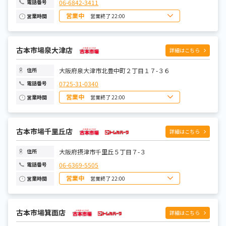
06-6842-3411
電話番号
営業中
営業終了 22:00
営業時間
日曜日
10:00~22:00
月曜日
10:00~22:00
火曜日
10:00~22:00
水曜日
古本市場泉大津店
10:00~22:00
詳細はこちら
木曜日
10:00~22:00
金曜日
10:00~22:00
土曜日
10:00~22:00
大阪府泉大津市北豊中町２丁目１７-３６
住所
0725-31-0340
電話番号
営業中
営業終了 22:00
営業時間
日曜日
10:00~22:00
月曜日
10:00~22:00
火曜日
10:00~22:00
水曜日
古本市場千里丘店
10:00~22:00
詳細はこちら
木曜日
10:00~22:00
金曜日
10:00~22:00
土曜日
10:00~22:00
大阪府摂津市千里丘５丁目７-３
住所
06-6369-5505
電話番号
営業中
営業終了 22:00
営業時間
日曜日
10:00~22:00
月曜日
10:00~22:00
火曜日
10:00~22:00
水曜日
古本市場箕面店
10:00~22:00
詳細はこちら
木曜日
10:00~22:00
金曜日
10:00~22:00