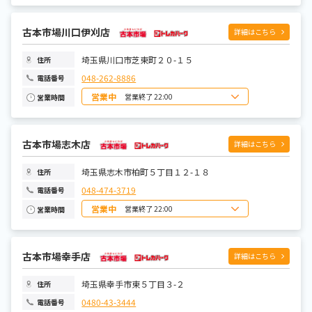
日曜日
10:00~22:00
月曜日
10:00~22:00
火曜日
10:00~22:00
水曜日
古本市場川口伊刈店
10:00~22:00
詳細はこちら
木曜日
10:00~22:00
金曜日
10:00~22:00
土曜日
10:00~22:00
埼玉県川口市芝東町２０-１５
住所
048-262-8886
電話番号
営業中
営業終了 22:00
営業時間
日曜日
10:00~22:00
月曜日
10:00~22:00
火曜日
10:00~22:00
水曜日
古本市場志木店
10:00~22:00
詳細はこちら
木曜日
10:00~22:00
金曜日
10:00~22:00
土曜日
10:00~22:00
埼玉県志木市柏町５丁目１２-１８
住所
048-474-3719
電話番号
営業中
営業終了 22:00
営業時間
日曜日
10:00~22:00
月曜日
10:00~22:00
火曜日
10:00~22:00
水曜日
古本市場幸手店
10:00~22:00
詳細はこちら
木曜日
10:00~22:00
金曜日
10:00~22:00
土曜日
10:00~22:00
埼玉県幸手市東５丁目３-２
住所
0480-43-3444
電話番号