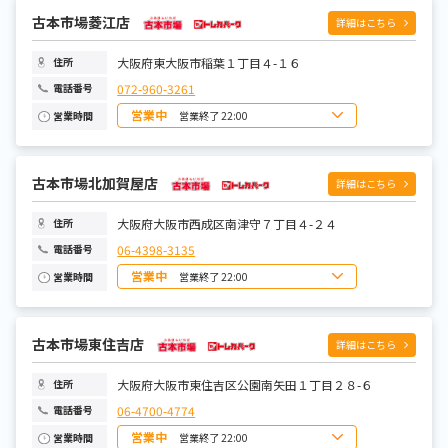
火曜日
10:00~22:00
水曜日
古本市場菱江店
10:00~22:00
詳細はこちら
木曜日
10:00~22:00
金曜日
10:00~22:00
土曜日
10:00~22:00
大阪府東大阪市稲葉１丁目４-１６
住所
072-960-3261
電話番号
営業中
営業終了 22:00
営業時間
日曜日
10:00~22:00
月曜日
10:00~22:00
火曜日
10:00~22:00
水曜日
古本市場北加賀屋店
10:00~22:00
詳細はこちら
木曜日
10:00~22:00
金曜日
10:00~22:00
土曜日
10:00~22:00
大阪府大阪市西成区南津守７丁目４-２４
住所
06-4398-3135
電話番号
営業中
営業終了 22:00
営業時間
日曜日
10:00~22:00
月曜日
10:00~22:00
火曜日
10:00~22:00
水曜日
古本市場東住吉店
10:00~22:00
詳細はこちら
木曜日
10:00~22:00
金曜日
10:00~22:00
土曜日
10:00~22:00
大阪府大阪市東住吉区公園南矢田１丁目２８-６
住所
06-4700-4774
電話番号
営業中
営業終了 22:00
営業時間