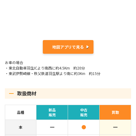
地図アプリで見る
お車の場合
・東北自動車羽生ICより南西に約4.5Km 約20分
・東武伊勢崎線・秩父鉄道羽生駅より南に約3Km 約15分
取扱商材
新品
中古
品種
買取
販売
販売
本