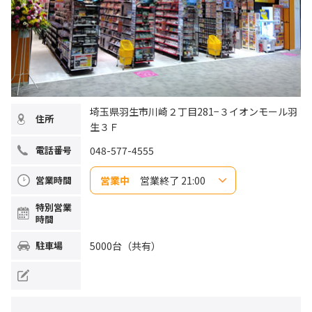
埼玉県羽生市川崎２丁目281−３イオンモール羽
住所
生３Ｆ
048-577-4555
電話番号
営業中
営業終了 21:00
営業時間
日曜日
10:00~21:00
特別営業
月曜日
10:00~21:00
時間
火曜日
10:00~21:00
水曜日
10:00~21:00
木曜日
10:00~21:00
5000台（共有）
駐車場
金曜日
10:00~21:00
土曜日
10:00~21:00