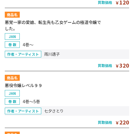
120
買取価格
￥
商品名
悪党一家の愛娘、転生先も乙女ゲームの極道令嬢で
した。
JAN
4巻～
巻 数
雨川透子
作者・アーティスト
320
買取価格
￥
商品名
悪役令嬢レベル９９
JAN
4巻～5巻
巻 数
七夕さとり
作者・アーティスト
220
買取価格
￥