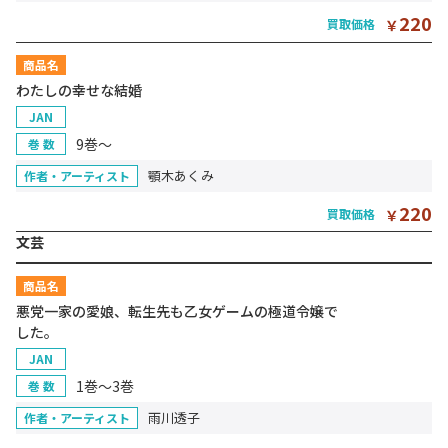
220
買取価格
￥
商品名
わたしの幸せな結婚
JAN
9巻～
巻 数
顎木あくみ
作者・アーティスト
220
買取価格
￥
文芸
商品名
悪党一家の愛娘、転生先も乙女ゲームの極道令嬢で
した。
JAN
1巻～3巻
巻 数
雨川透子
作者・アーティスト