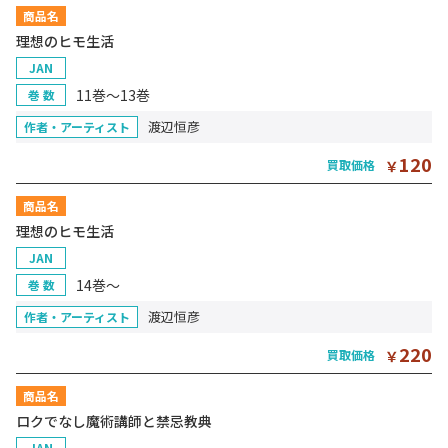
商品名
理想のヒモ生活
JAN
11巻～13巻
巻 数
渡辺恒彦
作者・アーティスト
120
買取価格
￥
商品名
理想のヒモ生活
JAN
14巻～
巻 数
渡辺恒彦
作者・アーティスト
220
買取価格
￥
商品名
ロクでなし魔術講師と禁忌教典
JAN