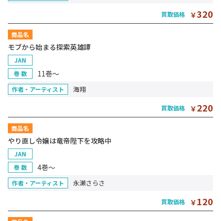
320
買取価格
￥
商品名
モブから始まる探索英雄譚
JAN
11巻～
巻 数
海翔
作者・アーティスト
220
買取価格
￥
商品名
やり直し令嬢は竜帝陛下を攻略中
JAN
4巻～
巻 数
永瀬さらさ
作者・アーティスト
120
買取価格
￥