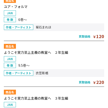
商品名
ユア・フォルマ
JAN
6巻～
巻 数
菊石まれほ
作者・アーティスト
120
買取価格
￥
商品名
ようこそ実力至上主義の教室へ ２年生編
JAN
9.5巻～
巻 数
衣笠彰梧
作者・アーティスト
220
買取価格
￥
商品名
ようこそ実力至上主義の教室へ ３年生編
JAN