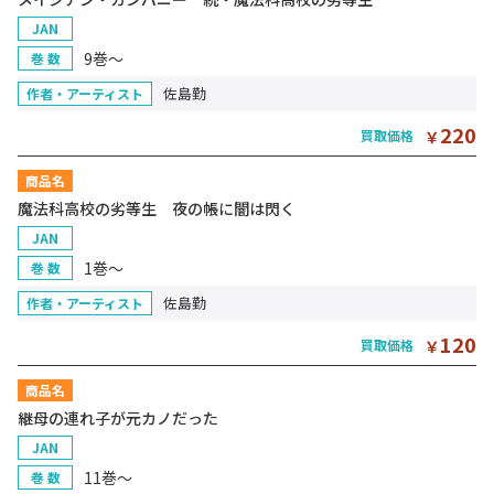
JAN
9巻～
巻 数
佐島勤
作者・アーティスト
220
買取価格
￥
商品名
魔法科高校の劣等生 夜の帳に闇は閃く
JAN
1巻～
巻 数
佐島勤
作者・アーティスト
120
買取価格
￥
商品名
継母の連れ子が元カノだった
JAN
11巻～
巻 数