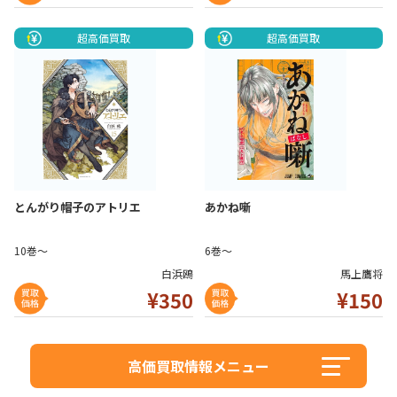
超高価買取
超高価買取
とんがり帽子のアトリエ
あかね噺
10巻～
6巻～
白浜鴎
馬上鷹将
¥350
¥1
50
高価買取情報メニュー