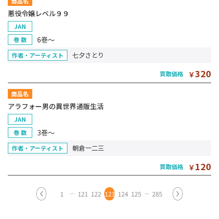
商品名
悪役令嬢レベル９９
JAN
6巻～
巻 数
七夕さとり
作者・アーティスト
320
買取価格
￥
商品名
アラフォー男の異世界通販生活
JAN
3巻～
巻 数
朝倉一二三
作者・アーティスト
120
買取価格
￥
1
121
122
123
124
125
285