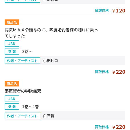
120
買取価格
￥
商品名
弱気ＭＡＸ令嬢なのに、辣腕婚約者様の賭けに乗っ
てしまった
JAN
3巻～
巻 数
小田ヒロ
作者・アーティスト
220
買取価格
￥
商品名
落第賢者の学院無双
JAN
1巻～4巻
巻 数
白石新
作者・アーティスト
220
買取価格
￥