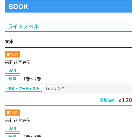
BOOK
ライトノベル
文庫
商品名
茉莉花官吏伝
JAN
1巻～2巻
巻 数
石田リンネ
作者・アーティスト
120
買取価格
￥
商品名
茉莉花官吏伝
JAN
3巻～6巻
巻 数