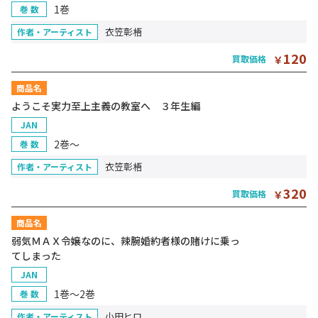
1巻
巻 数
衣笠彰梧
作者・アーティスト
120
買取価格
￥
商品名
ようこそ実力至上主義の教室へ ３年生編
JAN
2巻～
巻 数
衣笠彰梧
作者・アーティスト
320
買取価格
￥
商品名
弱気ＭＡＸ令嬢なのに、辣腕婚約者様の賭けに乗っ
てしまった
JAN
1巻～2巻
巻 数
小田ヒロ
作者・アーティスト