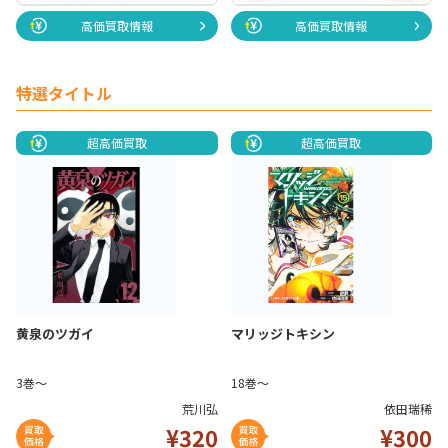
高価買取情報
高価買取情報
特選タイトル
超高価買取
超高価買取
黄泉のツガイ
マリッジトキシン
3巻～
18巻～
荒川弘
依田瑞稀
¥320
¥30
0