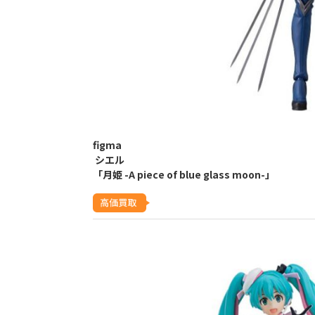
figma
シエル
「月姫 -A piece of blue glass moon-」