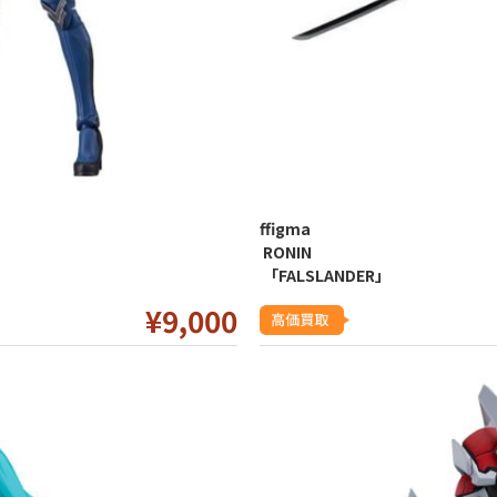
ffigma
RONIN
「FALSLANDER」
¥9
,000