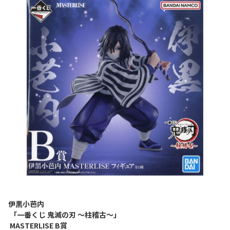
伊黒小芭内
「一番くじ 鬼滅の刃 ～柱稽古～」
MASTERLISE B賞