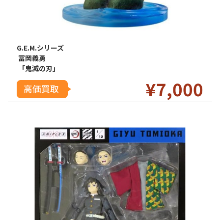
G.E.M.シリーズ
冨岡義勇
「鬼滅の刃」
¥7
,000