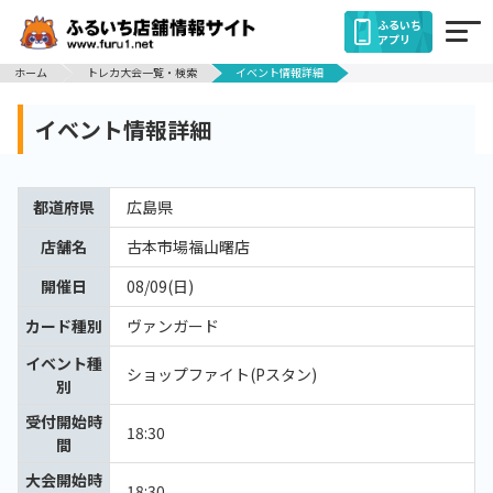
ふるいち
アプリ
ホーム
トレカ大会一覧・検索
イベント情報詳細
イベント情報詳細
都道府県
広島県
店舗名
古本市場福山曙店
開催日
08/09(日)
カード種別
ヴァンガード
イベント種
ショップファイト(Pスタン)
別
受付開始時
18:30
間
大会開始時
18:30