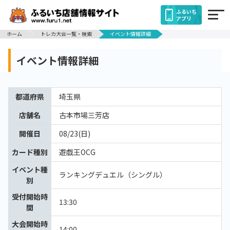
ふるいち
アプリ
ホーム
トレカ大会一覧・検索
イベント情報詳細
イベント情報詳細
都道府県
埼玉県
店舗名
古本市場三芳店
開催日
08/23(日)
カード種別
遊戯王OCG
イベント種
ランキングデュエル（シングル）
別
受付開始時
13:30
間
大会開始時
14:00