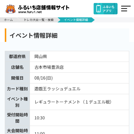
ふるいち
アプリ
ホーム
トレカ大会一覧・検索
イベント情報詳細
イベント情報詳細
都道府県
岡山県
店舗名
古本市場豊浜店
開催日
08/16(日)
カード種別
遊戯王ラッシュデュエル
イベント種
レギュラートーナメント（１デュエル戦）
別
受付開始時
10:30
間
大会開始時
11:00