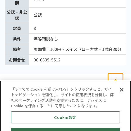
間
公認・非公
公認
認
定員
8
条件
年齢制限なし
備考
参加費：100円・スイスドロー方式・1試合30分
お問合せ
06-6635-5512
「すべての Cookie を受け入れる」をクリックすると、サイ
トナビゲーションを強化し、サイトの使用状況を分析し、弊
社のマーケティング活動を支援するために、デバイスに
Cookie を保存することに同意したことになります。
会社概要
サイトマップ
お問い合わせ
個人情報保護方針
Cookie 設定
株式会社テイツー