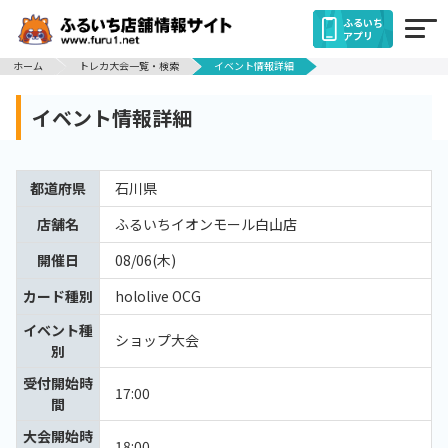
ふるいち
アプリ
ホーム
トレカ大会一覧・検索
イベント情報詳細
イベント情報詳細
都道府県
石川県
店舗名
ふるいちイオンモール白山店
開催日
08/06(木)
カード種別
hololive OCG
イベント種
ショップ大会
別
受付開始時
17:00
間
大会開始時
18:00