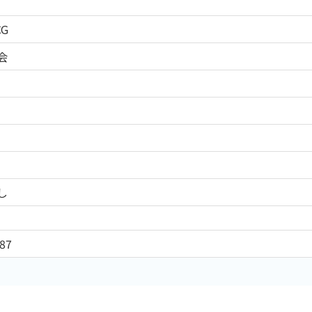
CG
会
し
87