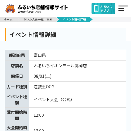
ふるいち
アプリ
ホーム
トレカ大会一覧・検索
イベント情報詳細
イベント情報詳細
都道府県
富山県
店舗名
ふるいちイオンモール高岡店
開催日
08/01(土)
カード種別
遊戯王OCG
イベント種
イベント大会（公式）
別
受付開始時
12:00
間
大会開始時
13:00