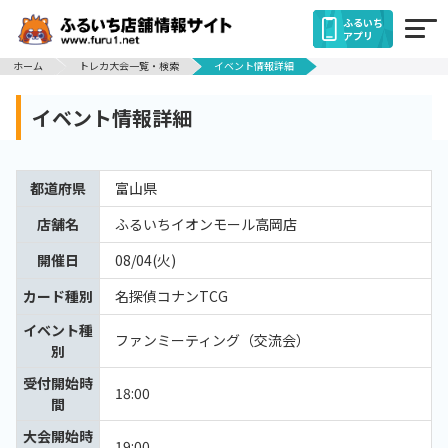
ふるいち
アプリ
ホーム
トレカ大会一覧・検索
イベント情報詳細
イベント情報詳細
都道府県
富山県
店舗名
ふるいちイオンモール高岡店
開催日
08/04(火)
カード種別
名探偵コナンTCG
イベント種
ファンミーティング（交流会）
別
受付開始時
18:00
間
大会開始時
19:00