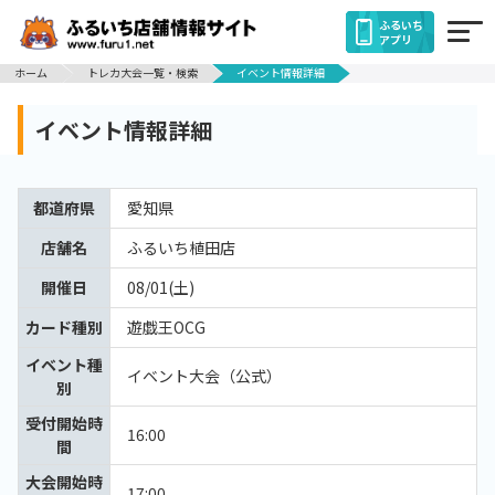
ふるいち
アプリ
ホーム
トレカ大会一覧・検索
イベント情報詳細
イベント情報詳細
都道府県
愛知県
店舗名
ふるいち植田店
開催日
08/01(土)
カード種別
遊戯王OCG
イベント種
イベント大会（公式）
別
受付開始時
16:00
間
大会開始時
17:00