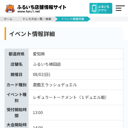
ふるいち
アプリ
ホーム
トレカ大会一覧・検索
イベント情報詳細
イベント情報詳細
都道府県
愛知県
店舗名
ふるいち植田店
開催日
08/02(日)
カード種別
遊戯王ラッシュデュエル
イベント種
レギュラートーナメント（１デュエル戦）
別
受付開始時
13:00
間
大会開始時
14:00