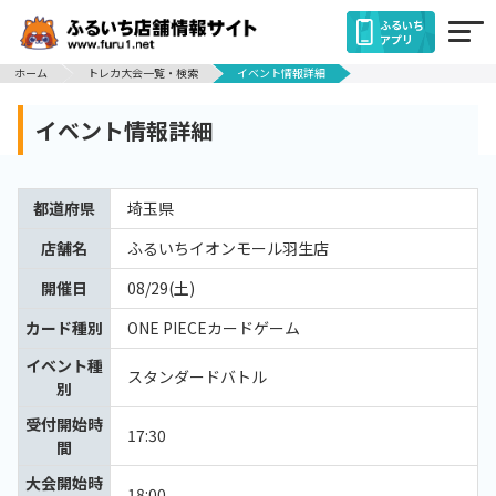
ふるいち
アプリ
ホーム
トレカ大会一覧・検索
イベント情報詳細
イベント情報詳細
都道府県
埼玉県
店舗名
ふるいちイオンモール羽生店
開催日
08/29(土)
カード種別
ONE PIECEカードゲーム
イベント種
スタンダードバトル
別
受付開始時
17:30
間
大会開始時
18:00