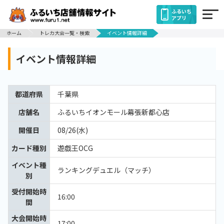
ふるいち
アプリ
ホーム
トレカ大会一覧・検索
イベント情報詳細
イベント情報詳細
都道府県
千葉県
店舗名
ふるいちイオンモール幕張新都心店
開催日
08/26(水)
カード種別
遊戯王OCG
イベント種
ランキングデュエル（マッチ）
別
受付開始時
16:00
間
大会開始時
17:00