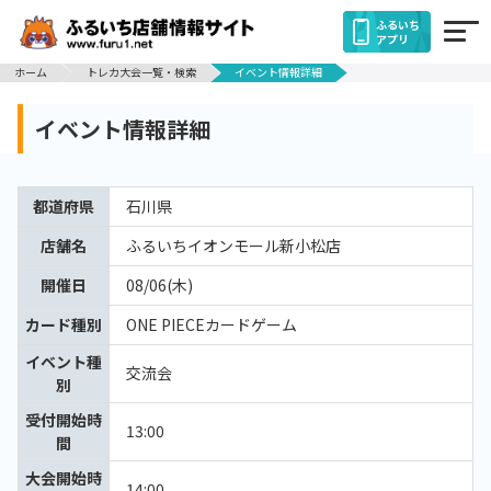
ふるいち
アプリ
ホーム
トレカ大会一覧・検索
イベント情報詳細
イベント情報詳細
都道府県
石川県
店舗名
ふるいちイオンモール新小松店
開催日
08/06(木)
カード種別
ONE PIECEカードゲーム
イベント種
交流会
別
受付開始時
13:00
間
大会開始時
14:00