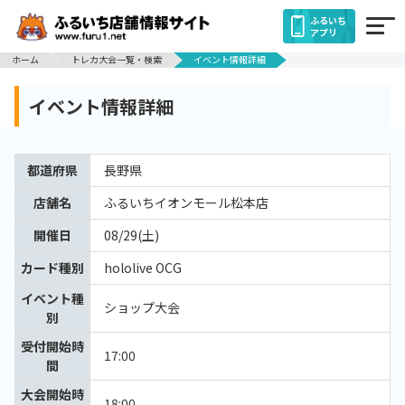
ふるいち
アプリ
ホーム
トレカ大会一覧・検索
イベント情報詳細
イベント情報詳細
都道府県
長野県
店舗名
ふるいちイオンモール松本店
開催日
08/29(土)
カード種別
hololive OCG
イベント種
ショップ大会
別
受付開始時
17:00
間
大会開始時
18:00