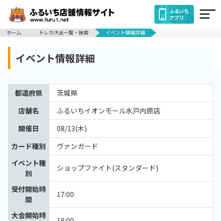
ふるいち
アプリ
ホーム
トレカ大会一覧・検索
イベント情報詳細
イベント情報詳細
都道府県
茨城県
店舗名
ふるいちイオンモール水戸内原店
開催日
08/13(木)
カード種別
ヴァンガード
イベント種
ショップファイト(スタンダード)
別
受付開始時
17:00
間
大会開始時
18:00