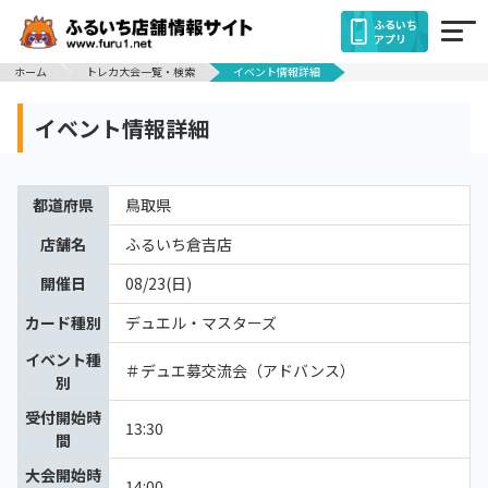
ふるいち
アプリ
ホーム
トレカ大会一覧・検索
イベント情報詳細
イベント情報詳細
都道府県
鳥取県
店舗名
ふるいち倉吉店
開催日
08/23(日)
カード種別
デュエル・マスターズ
イベント種
＃デュエ募交流会（アドバンス）
別
受付開始時
13:30
間
大会開始時
14:00