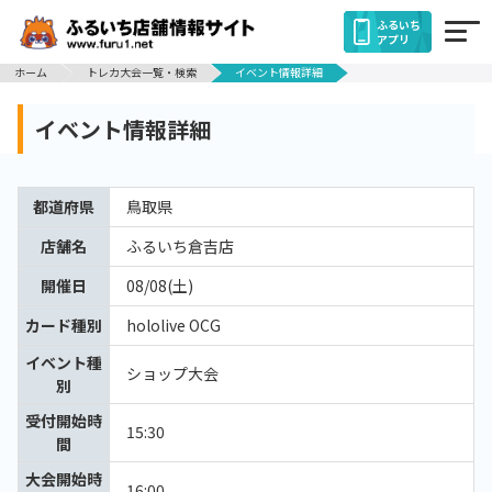
ふるいち
アプリ
ホーム
トレカ大会一覧・検索
イベント情報詳細
イベント情報詳細
都道府県
鳥取県
店舗名
ふるいち倉吉店
開催日
08/08(土)
カード種別
hololive OCG
イベント種
ショップ大会
別
受付開始時
15:30
間
大会開始時
16:00