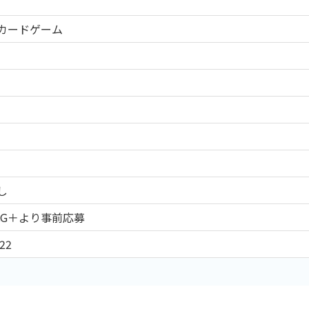
CEカードゲーム
し
CG＋より事前応募
22