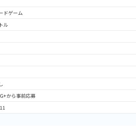
ードゲーム
トル
し
CG+から事前応募
11