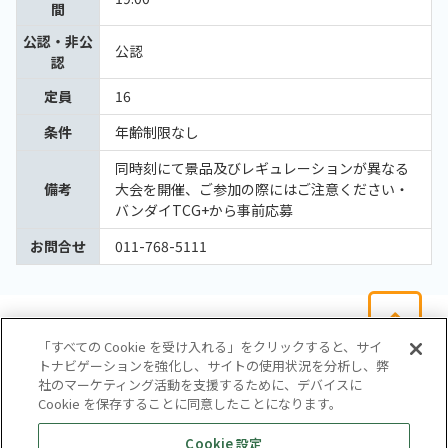
間
公認・非公
公認
認
定員
16
条件
年齢制限なし
同時刻にて景品及びレギュレーションが異なる
備考
大会を開催、ご参加の際にはご注意ください・
バンダイTCG+から事前応募
お問合せ
011-768-5111
「すべての Cookie を受け入れる」をクリックすると、サイ
トナビゲーションを強化し、サイトの使用状況を分析し、弊
社のマーケティング活動を支援するために、デバイスに
Cookie を保存することに同意したことになります。
会社概要
サイトマップ
お問い合わせ
個人情報保護方針
Cookie 設定