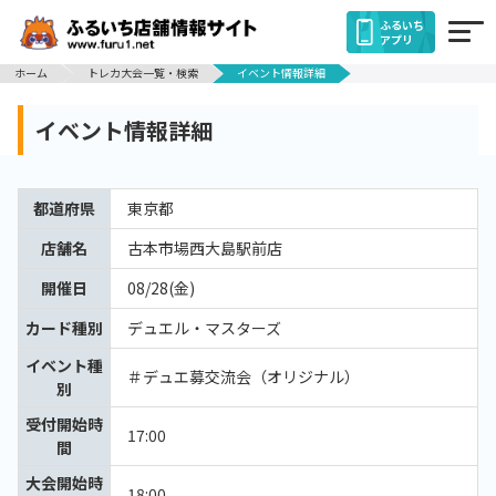
ふるいち
アプリ
ホーム
トレカ大会一覧・検索
イベント情報詳細
イベント情報詳細
都道府県
東京都
店舗名
古本市場西大島駅前店
開催日
08/28(金)
カード種別
デュエル・マスターズ
イベント種
＃デュエ募交流会（オリジナル）
別
受付開始時
17:00
間
大会開始時
18:00