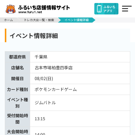
ふるいち
アプリ
ホーム
トレカ大会一覧・検索
イベント情報詳細
イベント情報詳細
都道府県
千葉県
店舗名
古本市場柏豊四季店
開催日
08/02(日)
カード種別
ポケモンカードゲーム
イベント種
ジムバトル
別
受付開始時
13:15
間
大会開始時
14:00