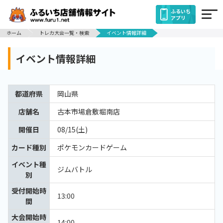
ふるいち
アプリ
ホーム
トレカ大会一覧・検索
イベント情報詳細
イベント情報詳細
都道府県
岡山県
店舗名
古本市場倉敷堀南店
開催日
08/15(土)
カード種別
ポケモンカードゲーム
イベント種
ジムバトル
別
受付開始時
13:00
間
大会開始時
14:00