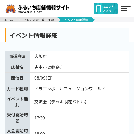
ふるいち
アプリ
ホーム
トレカ大会一覧・検索
イベント情報詳細
イベント情報詳細
都道府県
大阪府
店舗名
古本市場都島店
開催日
08/09(日)
カード種別
ドラゴンボールフュージョンワールド
イベント種
交流会【デッキ限定バトル】
別
受付開始時
17:30
間
大会開始時
18:00