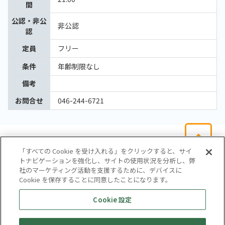
間
公認・非公
非公認
認
定員
フリー
条件
年齢制限なし
備考
お問合せ
046-244-6721
「すべての Cookie を受け入れる」をクリックすると、サイ
トナビゲーションを強化し、サイトの使用状況を分析し、弊
社のマーケティング活動を支援するために、デバイスに
Cookie を保存することに同意したことになります。
会社概要
サイトマップ
お問い合わせ
個人情報保護方針
Cookie 設定
株式会社テイツー