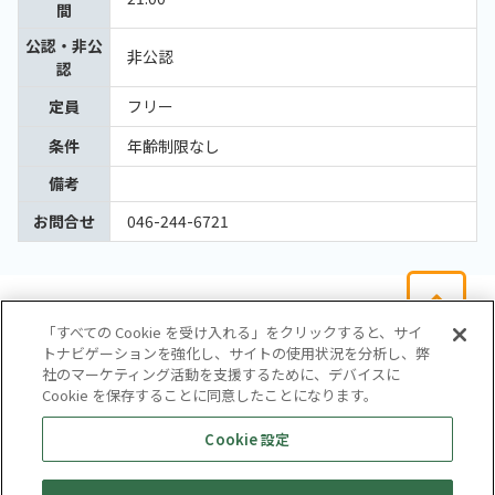
間
公認・非公
非公認
認
定員
フリー
条件
年齢制限なし
備考
お問合せ
046-244-6721
「すべての Cookie を受け入れる」をクリックすると、サイ
トナビゲーションを強化し、サイトの使用状況を分析し、弊
社のマーケティング活動を支援するために、デバイスに
Cookie を保存することに同意したことになります。
会社概要
サイトマップ
お問い合わせ
個人情報保護方針
Cookie 設定
株式会社テイツー