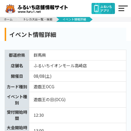
ふるいち
アプリ
ホーム
トレカ大会一覧・検索
イベント情報詳細
イベント情報詳細
都道府県
群馬県
店舗名
ふるいちイオンモール高崎店
開催日
08/08(土)
カード種別
遊戯王OCG
イベント種
遊戯王の日(OCG)
別
受付開始時
12:30
間
大会開始時
13:00