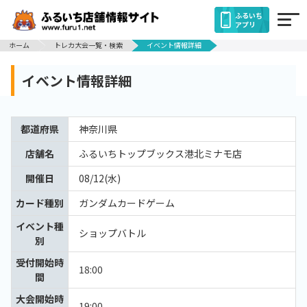
ふるいち
アプリ
ホーム
トレカ大会一覧・検索
イベント情報詳細
イベント情報詳細
都道府県
神奈川県
店舗名
ふるいちトップブックス港北ミナモ店
開催日
08/12(水)
カード種別
ガンダムカードゲーム
イベント種
ショップバトル
別
受付開始時
18:00
間
大会開始時
19:00