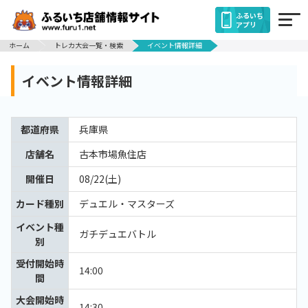
ふるいち
アプリ
ホーム
トレカ大会一覧・検索
イベント情報詳細
イベント情報詳細
都道府県
兵庫県
店舗名
古本市場魚住店
開催日
08/22(土)
カード種別
デュエル・マスターズ
イベント種
ガチデュエバトル
別
受付開始時
14:00
間
大会開始時
14:30