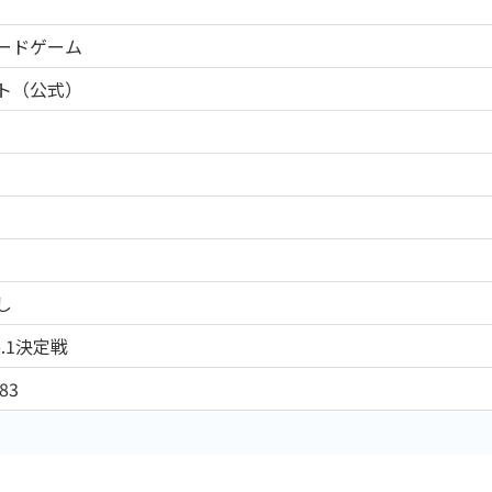
ードゲーム
ト（公式）
し
.1決定戦
83