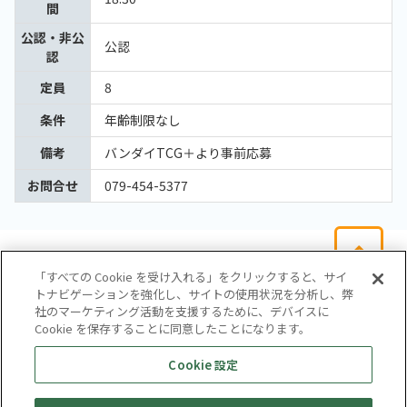
間
公認・非公
公認
認
定員
8
条件
年齢制限なし
備考
バンダイTCG＋より事前応募
お問合せ
079-454-5377
「すべての Cookie を受け入れる」をクリックすると、サイ
トナビゲーションを強化し、サイトの使用状況を分析し、弊
社のマーケティング活動を支援するために、デバイスに
Cookie を保存することに同意したことになります。
会社概要
サイトマップ
お問い合わせ
個人情報保護方針
Cookie 設定
株式会社テイツー