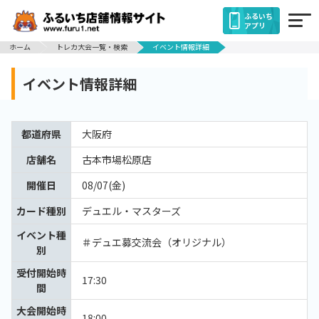
ふるいち
アプリ
ホーム
トレカ大会一覧・検索
イベント情報詳細
イベント情報詳細
都道府県
大阪府
店舗名
古本市場松原店
開催日
08/07(金)
カード種別
デュエル・マスターズ
イベント種
＃デュエ募交流会（オリジナル）
別
受付開始時
17:30
間
大会開始時
18:00