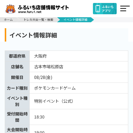
ふるいち
アプリ
ホーム
トレカ大会一覧・検索
イベント情報詳細
イベント情報詳細
都道府県
大阪府
店舗名
古本市場松原店
開催日
08/28(金)
カード種別
ポケモンカードゲーム
イベント種
特別イベント（公式）
別
受付開始時
18:30
間
大会開始時
19:00