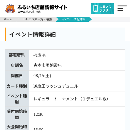
ふるいち
アプリ
ホーム
トレカ大会一覧・検索
イベント情報詳細
イベント情報詳細
都道府県
埼玉県
店舗名
古本市場朝霞店
開催日
08/15(土)
カード種別
遊戯王ラッシュデュエル
イベント種
レギュラートーナメント（１デュエル戦）
別
受付開始時
12:30
間
大会開始時
13:00