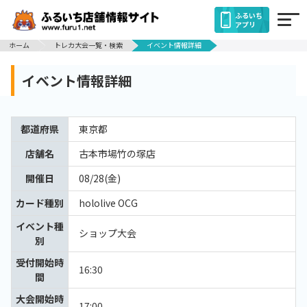
ふるいち
アプリ
ホーム
トレカ大会一覧・検索
イベント情報詳細
イベント情報詳細
都道府県
東京都
店舗名
古本市場竹の塚店
開催日
08/28(金)
カード種別
hololive OCG
イベント種
ショップ大会
別
受付開始時
16:30
間
大会開始時
17:00