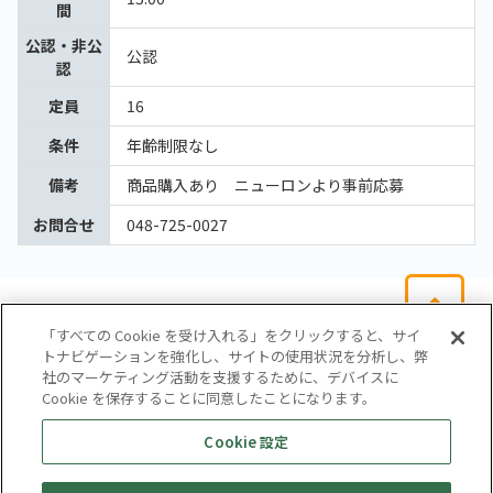
間
公認・非公
公認
認
定員
16
条件
年齢制限なし
備考
商品購入あり ニューロンより事前応募
お問合せ
048-725-0027
「すべての Cookie を受け入れる」をクリックすると、サイ
トナビゲーションを強化し、サイトの使用状況を分析し、弊
社のマーケティング活動を支援するために、デバイスに
Cookie を保存することに同意したことになります。
会社概要
サイトマップ
お問い合わせ
個人情報保護方針
Cookie 設定
株式会社テイツー