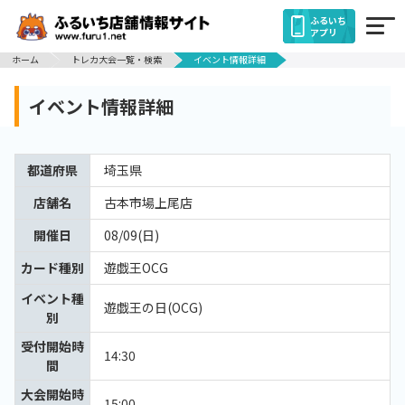
ふるいち
アプリ
ホーム
トレカ大会一覧・検索
イベント情報詳細
イベント情報詳細
都道府県
埼玉県
店舗名
古本市場上尾店
開催日
08/09(日)
カード種別
遊戯王OCG
イベント種
遊戯王の日(OCG)
別
受付開始時
14:30
間
大会開始時
15:00